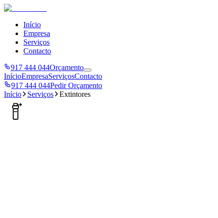
Início
Empresa
Serviços
Contacto
917 444 044
Orçamento
Início
Empresa
Serviços
Contacto
917 444 044
Pedir Orçamento
Início
Serviços
Extintores
Registo ANEPC Nº 4215
Extintores
Fornecimento, instalação e manutenção de extintores de incêndio
para empresas e habitações em Barcelos. Conformidade total com a
legislação SCIE.