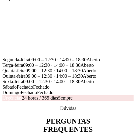
HORÁRIO DE
ATENDIMENTO
Para situações de urgência com sistemas instalados pela
AKalarmes, o suporte técnico está disponível 24 horas, 365
dias por ano.
Segunda-feira
09:00 – 12:30 · 14:00 – 18:30
Aberto
Terça-feira
09:00 – 12:30 · 14:00 – 18:30
Aberto
Quarta-feira
09:00 – 12:30 · 14:00 – 18:30
Aberto
Quinta-feira
09:00 – 12:30 · 14:00 – 18:30
Aberto
Sexta-feira
09:00 – 12:30 · 14:00 – 18:30
Aberto
Sábado
Fechado
Fechado
Domingo
Fechado
Fechado
Urgências
24 horas / 365 dias
Sempre
Dúvidas
PERGUNTAS
FREQUENTES