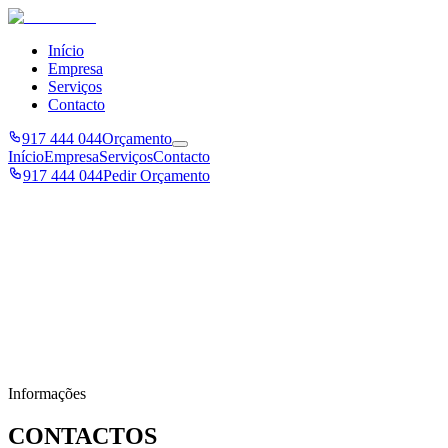
Início
Empresa
Serviços
Contacto
917 444 044
Orçamento
Início
Empresa
Serviços
Contacto
917 444 044
Pedir Orçamento
Orçamento Gratuito e Sem Compromisso
FALE
CONNOSCO
Estamos disponíveis para responder a qualquer questão e elaborar
uma proposta personalizada para as suas necessidades de segurança.
Informações
CONTACTOS